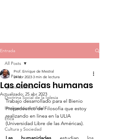
Mi último libro
Entrada
All Posts
Prof. Enrique de Mestral
All Posts
24 abr 2023
3 min de lectura
Las ciencias humanas
Iglesia Católica
Actualizado:
25 abr 2023
Doctrina Social de la Iglesia
Trabajo desarrollado para el Bienio 
Inteligencia Artificial
Propedéutico de Filosofía que estoy 
realizando en línea en la ULIA 
Ética
(Universidad Libre de las Américas).
Cultura y Sociedad
Las humanidades
 estudian los 